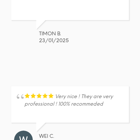
TIMON B.
23/01/2025
Very nice ! They are very
professional ! 100% recommeded
WEI C.