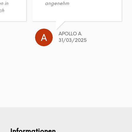
n in
angenehm
ch
APOLLO A.
31/03/2025
Informationen