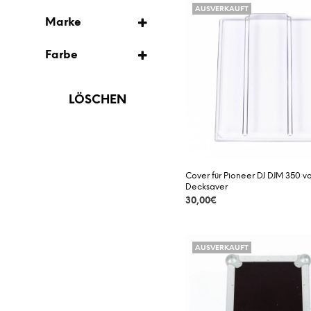
AUSVERKAUFT
AUSVERKAUFT
COVER
Marke
DJ-MIXER
DECKSAVER
VORBESTELLUNG
Farbe
FLIGHTCASE
PIONEER DJ
BRAUN
POTENTIOMETER
THON
LÖSCHEN
GRAU
TRANSPARENT
SCHWARZ
Cover für Pioneer DJ DJM 350 v
WEISS
Decksaver
30,00
€
DETAILS
AUSVERKAUFT