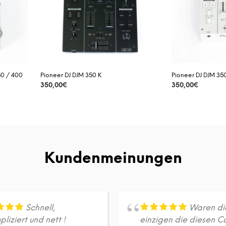
50 / 400
Pioneer DJ DJM 350 K
Pioneer DJ DJM 35
350,00
€
350,00
€
DETAILS
DETAILS
Kundenmeinungen
Schnell,
Waren di
liziert und nett !
einzigen die diesen Co