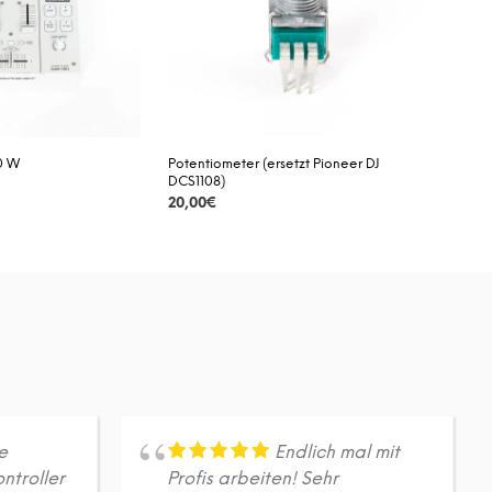
A
R
E
N
K
O
R
B
0 W
Potentiometer (ersetzt Pioneer DJ
.
DCS1108)
20,00
€
DETAILS
e
Endlich mal mit
ntroller
Profis arbeiten! Sehr