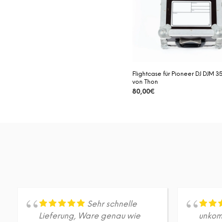
Flightcase für Pioneer DJ DJM 3
von Thon
80,00
€
DETAILS
Sehr schnelle
Lieferung, Ware genau wie
unkomp