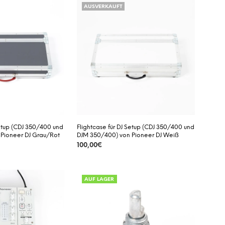
AUSVERKAUFT
D
E
N
S
I
C
H
K
E
I
N
E
P
Setup (CDJ 350/400 und
Flightcase für DJ Setup (CDJ 350/400 und
R
Pioneer DJ Grau/Rot
DJM 350/400) von Pioneer DJ Weiß
O
100,00
€
D
U
DETAILS
K
T
AUF LAGER
E
I
M
W