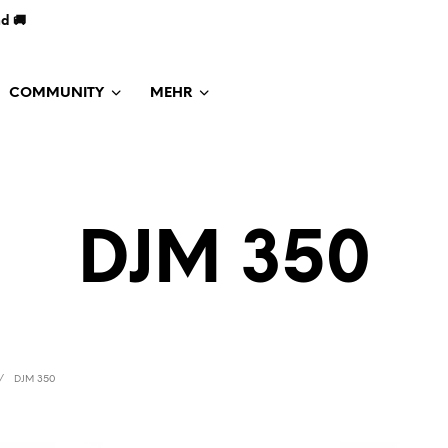
nd 🚚
COMMUNITY
MEHR
DJM 350
/
DJM 350