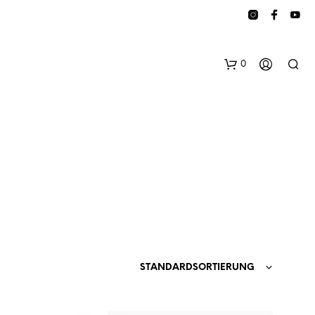
0
E
S
B
STANDARDSORTIERUNG
E
F
I
N