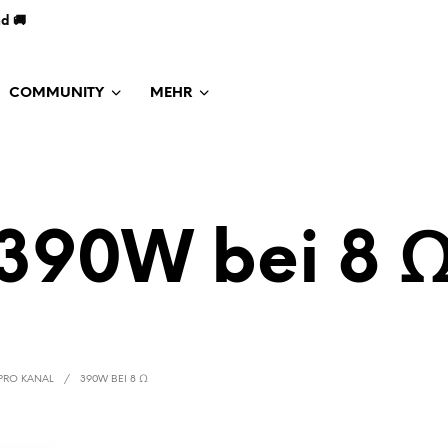
nd 🚚
COMMUNITY
MEHR
390W bei 8 
 PRO KANAL
/
390W BEI 8 Ω