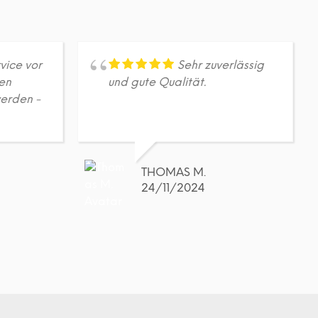
A
R
E
N
K
vice vor
Sehr zuverlässig
O
en
und gute Qualität.
R
B
erden -
.
THOMAS M.
24/11/2024