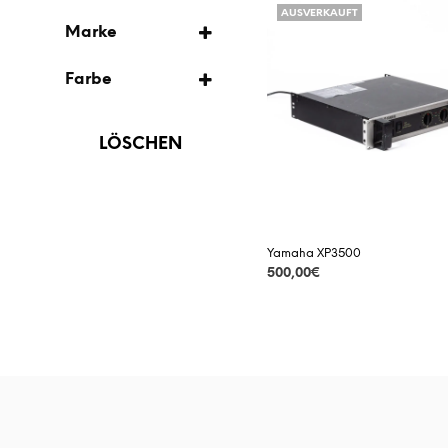
AUSVERKAUFT
AUSVERKAUFT
VERSTÄRKER
Marke
YAMAHA
VORBESTELLUNG
Farbe
SCHWARZ
LÖSCHEN
Yamaha XP3500
500,00
€
DETAILS