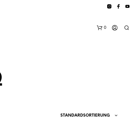
0
Ω
E
S
B
STANDARDSORTIERUNG
E
F
I
N