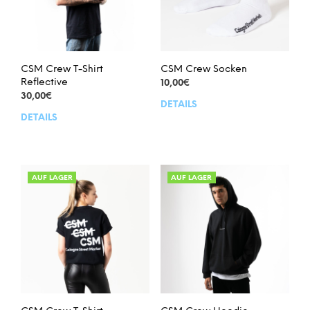
CSM Crew T-Shirt
CSM Crew Socken
Reflective
10,00
€
30,00
€
DETAILS
Dies
DETAILS
Dieses
Prod
Produkt
weis
weist
meh
mehrere
Vari
Varianten
auf.
AUF LAGER
AUF LAGER
auf.
Die
Die
Opt
Optionen
kön
können
auf
auf
der
der
Prod
Produktseite
gew
gewählt
wer
werden