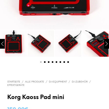
STARTSEITE
/
ALLE PRODUKTE
/
DJ-EQUIPMENT
/
DJ-ZUBEHÖR
/
EFFEKTGERÄTE
Korg Kaoss Pad mini