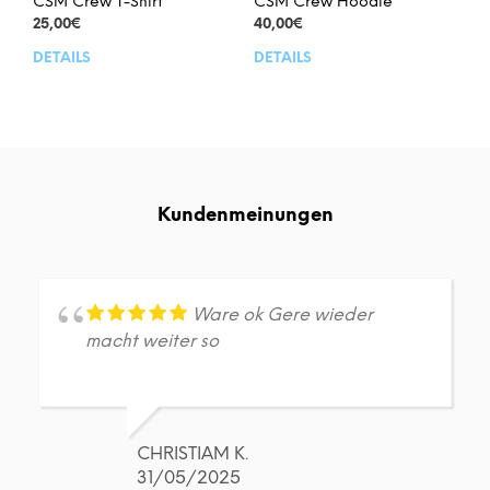
CSM Crew T-Shirt
CSM Crew Hoodie
25,00
€
40,00
€
DETAILS
DETAILS
Dieses
Dies
Produkt
Prod
weist
weis
mehrere
meh
Varianten
Vari
auf.
auf.
Die
Die
Kundenmeinungen
Optionen
Opt
können
kön
auf
auf
der
der
Produktseite
Prod
Ware ok Gere wieder
gewählt
gew
macht weiter so
werden
wer
CHRISTIAM K.
31/05/2025