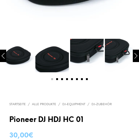
STARTSEITE
/
ALLE PRODUKTE
/
DJ-EQUIPMENT
/
DJ-ZUBEHÖR
Pioneer DJ HDJ HC 01
30,00
€