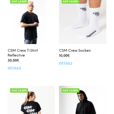
AUF LAGER
AUF LAGER
CSM Crew T-Shirt
CSM Crew Socken
Reflective
10,00
€
30,00
€
DETAILS
Dies
DETAILS
Dieses
Prod
Produkt
weis
weist
meh
mehrere
Vari
Varianten
auf.
AUF LAGER
AUF LAGER
auf.
Die
Die
Opt
Optionen
kön
können
auf