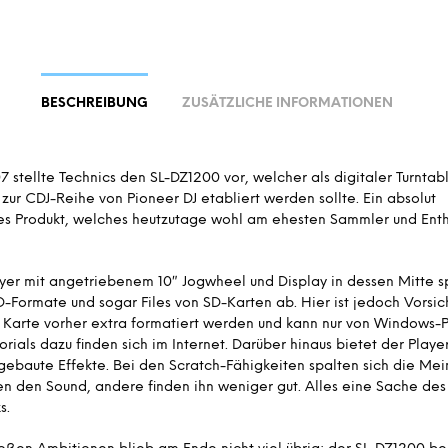
BESCHREIBUNG
ZUSÄTZLICHE INFORMATIONEN
7 stellte Technics den SL-DZ1200 vor, welcher als digitaler Turntab
 zur CDJ-Reihe von Pioneer DJ etabliert werden sollte. Ein absolut
ges Produkt, welches heutzutage wohl am ehesten Sammler und Enth
er mit angetriebenem 10″ Jogwheel und Display in dessen Mitte sp
-Formate und sogar Files von SD-Karten ab. Hier ist jedoch Vorsi
 Karte vorher extra formatiert werden und kann nur von Windows-P
orials dazu finden sich im Internet. Darüber hinaus bietet der Playe
gebaute Effekte. Bei den Scratch-Fähigkeiten spalten sich die Me
en den Sound, andere finden ihn weniger gut. Alles eine Sache des
s.