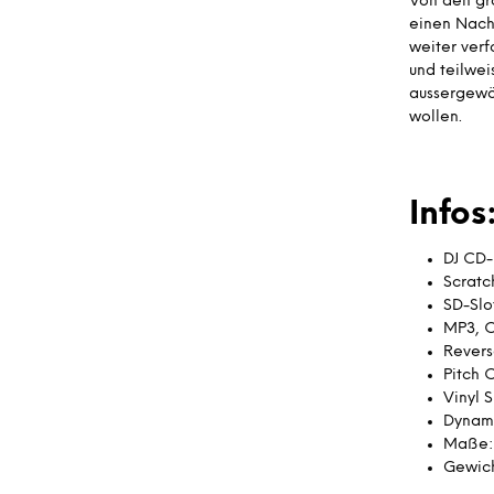
Von den gr
einen Nachf
weiter verf
und teilwei
aussergewö
wollen.
Infos
DJ CD-
Scratc
SD-Slo
MP3, 
Revers
Pitch 
Vinyl 
Dynami
Maße: 
Gewich