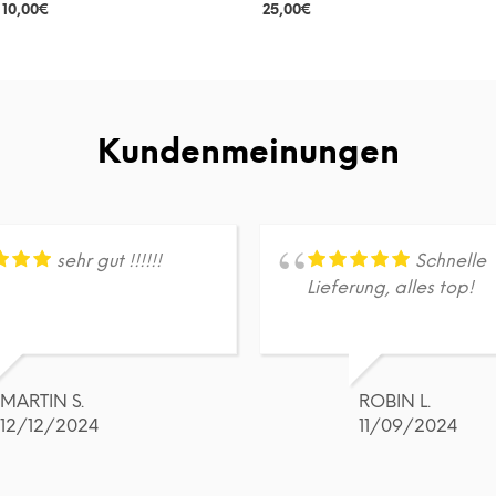
10,00
€
25,00
€
DETAILS
DETAILS
Dieses
Dieses
Produkt
Produkt
weist
weist
mehrere
mehrere
Varianten
Varianten
Kundenmeinungen
auf.
auf.
Die
Die
Optionen
Optionen
können
können
auf
auf
sehr gut !!!!!!
Schnelle
der
der
Lieferung, alles top!
Produktseite
Produktseite
gewählt
gewählt
werden
werden
MARTIN S.
ROBIN L.
12/12/2024
11/09/2024