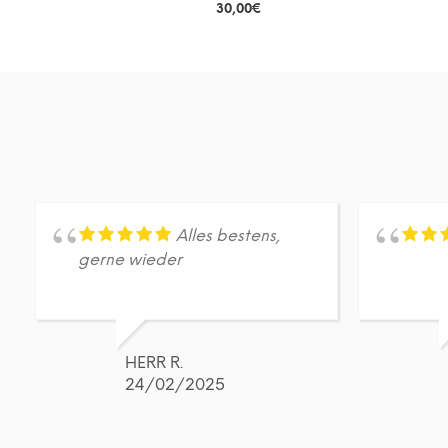
30,00
€
DETAILS
Dieses
Produkt
weist
mehrere
Varianten
auf.
Die
Optionen
können
auf
Alles bestens,
der
gerne wieder
Produktseite
gewählt
werden
HERR R.
24/02/2025