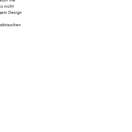
ekam nie
s nicht
tigem Design
 abtauchen