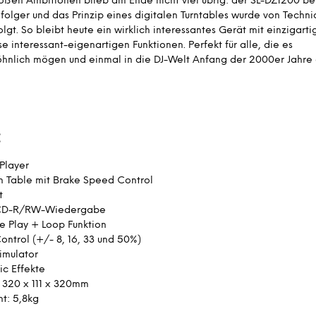
oßen Ambitionen blieb am Ende nicht viel übrig: der SL-DZ1200 b
olger und das Prinzip eines digitalen Turntables wurde von Technic
olgt. So bleibt heute ein wirklich interessantes Gerät mit einzigar
se interessant-eigenartigen Funktionen. Perfekt für alle, die es
hnlich mögen und einmal in die DJ-Welt Anfang der 2000er Jahre
:
Player
h Table mit Brake Speed Control
t
CD-R/RW-Wiedergabe
e Play + Loop Funktion
Control (+/- 8, 16, 33 und 50%)
Simulator
c Effekte
320 x 111 x 320mm
t: 5,8kg