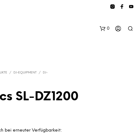
0
UKTE
/
DJ-EQUIPMENT
/
DJ-
cs SL-DZ1200
E
S
B
E
F
h bei erneuter Verfügbarkeit:
I
N