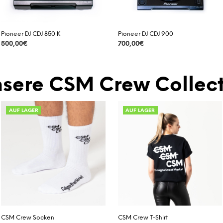
Pioneer DJ CDJ 850 K
Pioneer DJ CDJ 900
500,00
€
700,00
€
DETAILS
DETAILS
sere CSM Crew Collect
AUF LAGER
AUF LAGER
CSM Crew Socken
CSM Crew T-Shirt