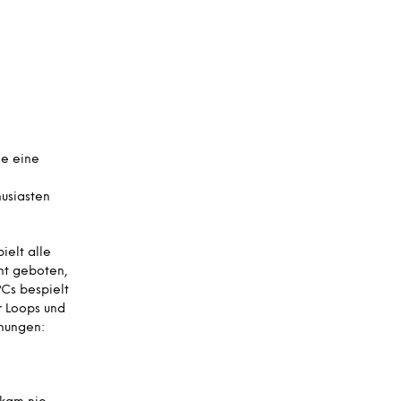
A
R
E
N
K
O
R
B
.
le eine
usiasten
ielt alle
cht geboten,
Cs bespielt
r Loops und
inungen: