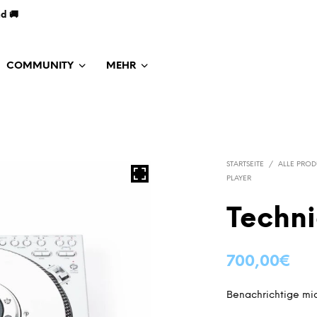
nd 🚚
COMMUNITY
MEHR
STARTSEITE
/
ALLE PROD
PLAYER
Techni
700,00
€
Benachrichtige mic