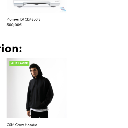
Pioneer DJ CDJ 850 S
500,00
€
DETAILS
ion:
AUF LAGER
CSM Crew Hoodie