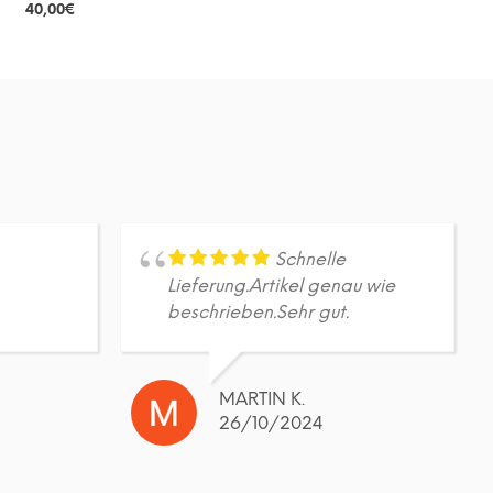
40,00
€
DETAILS
Dieses
Produkt
weist
mehrere
Varianten
auf.
Die
Optionen
können
auf
Schnelle
der
Lieferung.Artikel genau wie
Produktseite
beschrieben.Sehr gut.
gewählt
werden
MARTIN K.
26/10/2024