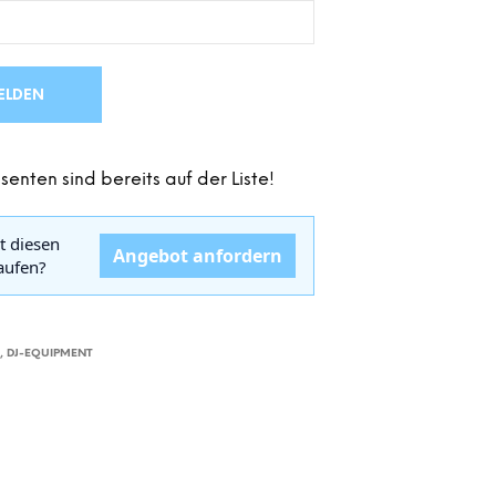
D
E
N
S
ELDEN
I
C
H
K
senten sind bereits auf der Liste!
E
I
N
t diesen
E
Angebot anfordern
kaufen?
P
R
O
D
U
R
,
DJ-EQUIPMENT
K
T
E
I
M
W