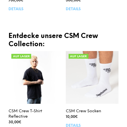
700,00
€
500,00
€
DETAILS
DETAILS
Entdecke unsere CSM Crew
Collection:
AUF LAGER
AUF LAGER
CSM Crew T-Shirt
CSM Crew Socken
Reflective
10,00
€
30,00
€
DETAILS
Dies