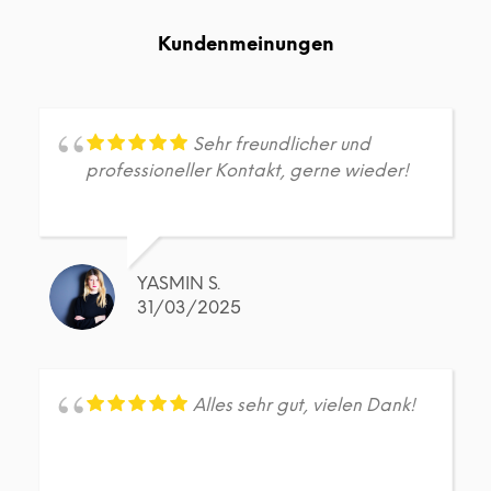
auf.
auf.
Die
Die
Kundenmeinungen
Optionen
Opt
können
kön
auf
auf
der
der
Produktseite
Prod
Sehr freundlicher und
gewählt
gew
professioneller Kontakt, gerne wieder!
werden
wer
YASMIN S.
31/03/2025
Alles sehr gut, vielen Dank!