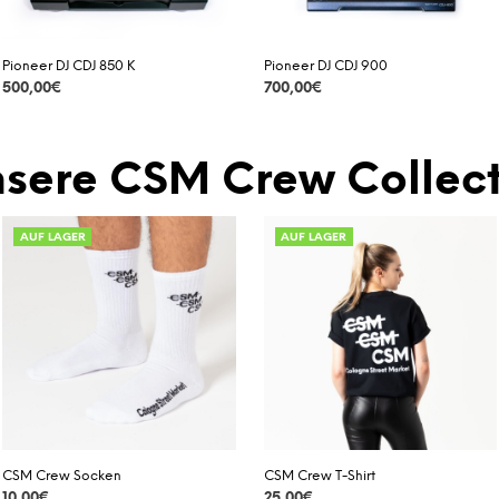
Pioneer DJ CDJ 850 K
Pioneer DJ CDJ 900
500,00
€
700,00
€
DETAILS
DETAILS
sere CSM Crew Collect
AUF LAGER
AUF LAGER
CSM Crew Socken
CSM Crew T-Shirt
10,00
€
25,00
€