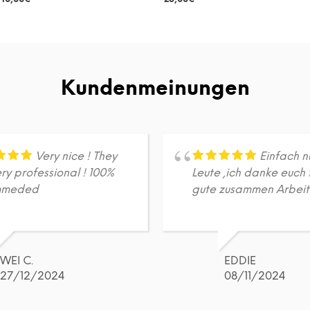
DETAILS
DETAILS
Dieses
Dieses
Produkt
Produkt
weist
weist
mehrere
mehrere
Varianten
Varianten
Kundenmeinungen
auf.
auf.
Die
Die
Optionen
Optionen
können
können
auf
auf
Very nice ! They
Einfach n
der
der
ry professional ! 100%
Leute ,ich danke euch 
Produktseite
Produktseite
mmeded
gute zusammen Arbeit
gewählt
gewählt
werden
werden
WEI C.
EDDIE
27/12/2024
08/11/2024