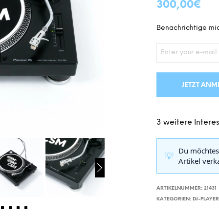
300,00
€
Benachrichtige mic
JETZT ANM
3 weitere Interes
Du möchtes
💡
Artikel ver
ARTIKELNUMMER:
21431
KATEGORIEN:
DJ-PLAYE