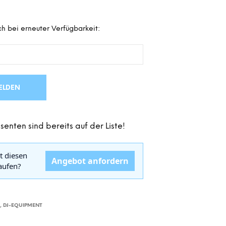
D
E
N
h bei erneuter Verfügbarkeit:
S
I
C
H
K
E
ELDEN
I
N
E
P
senten sind bereits auf der Liste!
R
O
D
t diesen
Angebot anfordern
U
kaufen?
K
T
E
I
R
,
DJ-EQUIPMENT
M
W