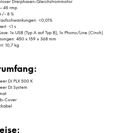
nloser Dreiphasen-Gleichstrommotor
 – 45 rmp
 +/- 8 %
laufschwankungen: <0,01%
eit: <1 s
üsse: 1x USB (Typ A auf Typ B), 1x Phono/Line (Cinch)
ungen: 450 x 159 x 368 mm
t: 10,7 kg
erumfang:
neer DJ PLX 500 K
neer DJ System
pmat
ub-Cover
zkabel
eise: