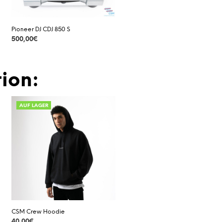
Pioneer DJ CDJ 850 S
500,00
€
DETAILS
ion:
AUF LAGER
CSM Crew Hoodie
40,00
€