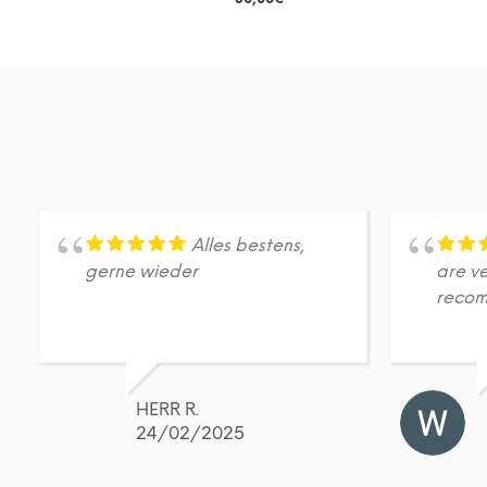
DETAILS
Dieses
Produkt
weist
mehrere
Varianten
auf.
Die
Optionen
können
auf
Alles bestens,
der
gerne wieder
are ve
Produktseite
reco
gewählt
werden
HERR R.
24/02/2025