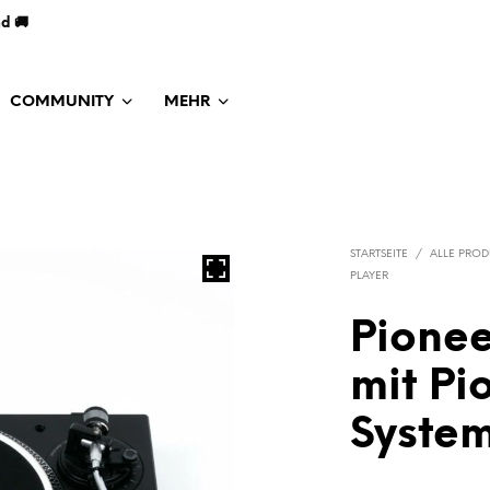
nd 🚚
COMMUNITY
MEHR
STARTSEITE
/
ALLE PROD
PLAYER
Pionee
mit Pi
System