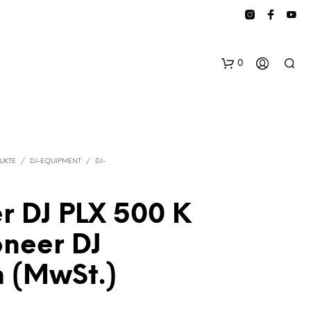
0
UKTE
/
DJ-EQUIPMENT
/
DJ-
r DJ PLX 500 K
E
oneer DJ
S
B
 (MwSt.)
E
F
I
N