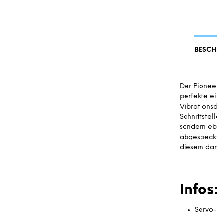
BESCH
Der Pioneer
perfekte ei
Vibrations
Schnittstel
sondern ebe
abgespeckt
diesem dank
Infos
Servo-