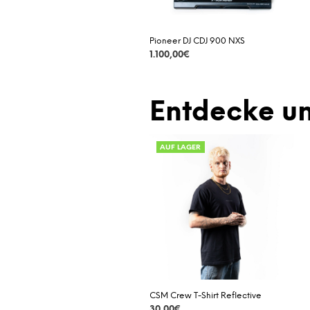
Pioneer DJ CDJ 900 NXS
1.100,00
€
DETAILS
Entdecke un
AUF LAGER
CSM Crew T-Shirt Reflective
30,00
€