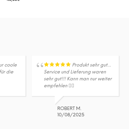
DETAILS
Dieses
Produkt
weist
mehrere
Varianten
auf.
Die
Optionen
können
auf
ur coole
Produkt sehr gut…
der
für die
Service und Lieferung waren
Produktseite
sehr gut!!! Kann man nur weiter
gewählt
empfehlen 👍🏼
werden
ROBERT M.
10/08/2025