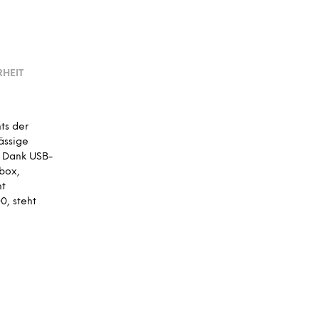
A
R
E
N
K
O
HEIT
R
B
.
nts der
ässige
. Dank USB-
dbox,
ht
0, steht