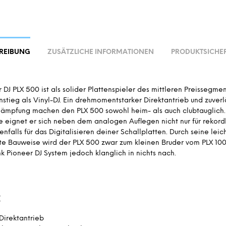
REIBUNG
ZUSÄTZLICHE INFORMATIONEN
PRODUKTSICHER
 DJ PLX 500 ist als solider Plattenspieler des mittleren Preissegme
nstieg als Vinyl-DJ. Ein drehmomentstarker Direktantrieb und zuverl
dämpfung machen den PLX 500 sowohl heim- als auch clubtauglich
le eignet er sich neben dem analogen Auflegen nicht nur für rekor
nfalls für das Digitalisieren deiner Schallplatten. Durch seine leic
e Bauweise wird der PLX 500 zwar zum kleinen Bruder vom PLX 100
 Pioneer DJ System jedoch klanglich in nichts nach.
:
Direktantrieb