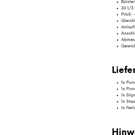
Bürste
33 1/3
Pitch:
Gleich
Anlaufz
Anschl
Abmess
Gewich
Lief
1x Pio
1x Pio
1x Sli
1x Sta
1x Net
Hinw