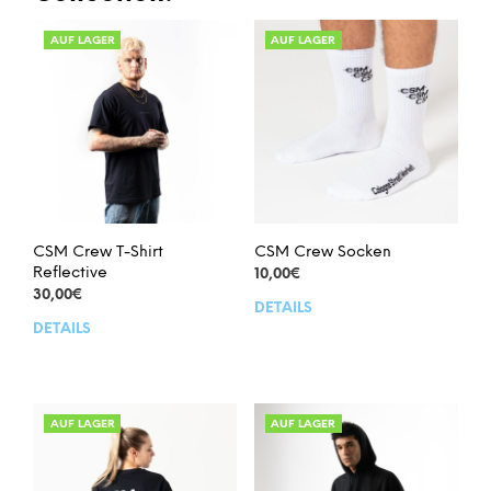
AUF LAGER
AUF LAGER
CSM Crew T-Shirt
CSM Crew Socken
Reflective
10,00
€
30,00
€
DETAILS
Dies
DETAILS
Dieses
Prod
Produkt
weis
weist
meh
mehrere
Vari
Varianten
auf.
AUF LAGER
AUF LAGER
auf.
Die
Die
Opt