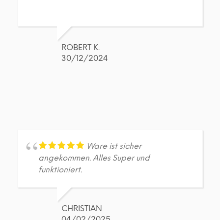
werden
wer
ROBERT K.
30/12/2024
Ware ist sicher
angekommen. Alles Super und
funktioniert.
CHRISTIAN
04/02/2025