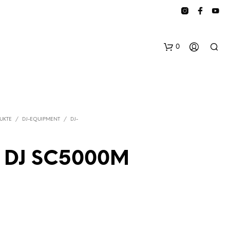
0
UKTE
/
DJ-EQUIPMENT
/
DJ-
 DJ SC5000M
E
S
B
E
F
I
N