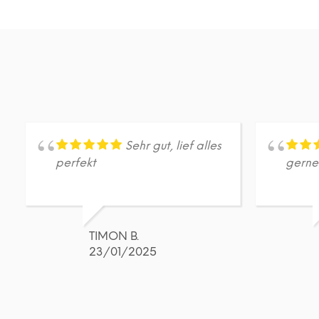
DETAILS
Dieses
Produkt
weist
mehrere
Varianten
auf.
Die
Optionen
können
auf
Sehr gut, lief alles
der
perfekt
gerne
Produktseite
gewählt
werden
TIMON B.
23/01/2025