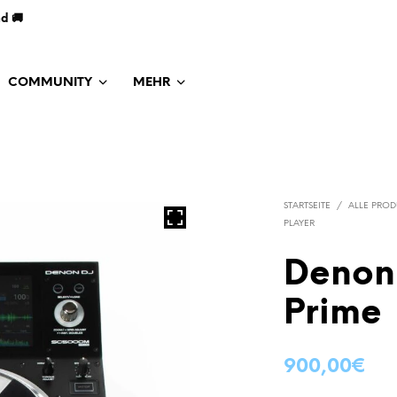
nd 🚚
COMMUNITY
MEHR
STARTSEITE
/
ALLE PROD
PLAYER
Denon
Prime
900,00
€