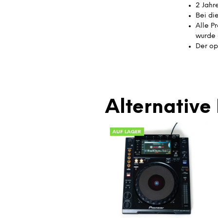
2 Jahr
Bei di
Alle P
wurde 
Der op
Alternative 
AUF LAGER