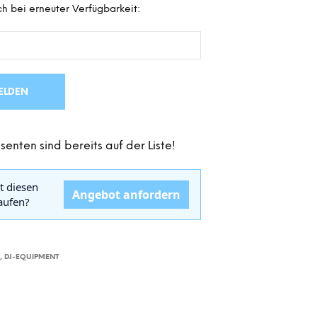
h bei erneuter Verfügbarkeit:
D
E
N
S
I
C
H
ELDEN
K
E
I
senten sind bereits auf der Liste!
N
E
P
t diesen
R
Angebot anfordern
kaufen?
O
D
U
K
T
R
,
DJ-EQUIPMENT
E
I
M
W