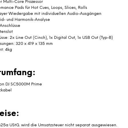
er Multi-Core Prozessor
omance Pads für Hot Cues, Loops, Slices, Rolls
ayer Wiedergabe mit individuellen Audio-Ausgängen
id- und Harmonik-Analyse
Anschlüsse
tenslot
sse: 2x Line Out (Cinch), 1x Digital Out, 1x USB Out (Typ-B)
ungen: 320 x 419 x 135 mm
t: 4kg
erumfang:
on DJ SC5000M Prime
zkabel
eise:
25a UStG. wird die Umsatzsteuer nicht separat ausgewiesen.