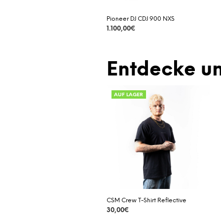
Pioneer DJ CDJ 900 NXS
1.100,00
€
DETAILS
Entdecke un
AUF LAGER
CSM Crew T-Shirt Reflective
30,00
€