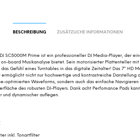
BESCHREIBUNG
ZUSÄTZLICHE INFORMATIONEN
J SC5000M Prime ist ein professioneller DJ Media-Player, der ein
 on-board Musikanalyse bietet. Sein motorisierter Plattenteller mi
t das Gefühl eines Turntables in das digitale Zeitalter! Das 7″ HD M
 ermöglicht nicht nur hochwertige und kontrastreiche Darstellung 
e-optimierten Waveforms, sondern auch das einfache Navigieren 
erfläche des robusten DJ-Players. Dank acht Perfomance Pads kann
er und dynamischer auflegen.
:
ter inkl. Tonartfilter