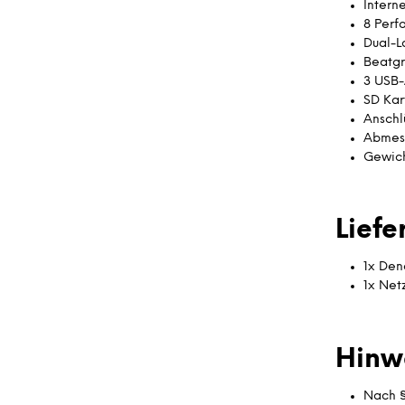
Intern
8 Perf
Dual-L
Beatgr
3 USB-
SD Kar
Anschlü
Abmess
Gewich
Lief
1x Den
1x Net
Hinw
Nach §