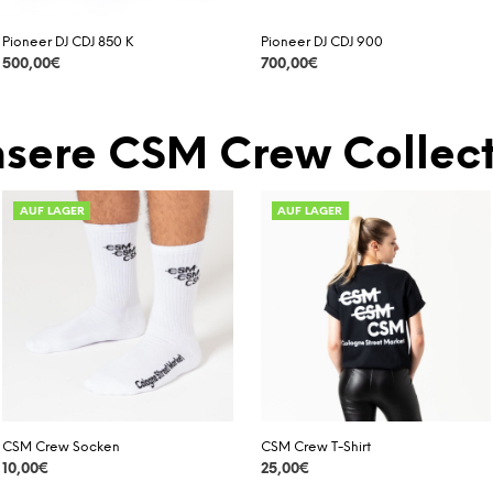
Pioneer DJ CDJ 850 K
Pioneer DJ CDJ 900
500,00
€
700,00
€
DETAILS
DETAILS
sere CSM Crew Collect
AUF LAGER
AUF LAGER
CSM Crew Socken
CSM Crew T-Shirt
10,00
€
25,00
€