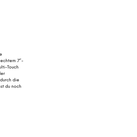
A
R
E
N
K
O
R
B
.
e
t echtem 7“-
ulti-Touch
der
durch die
st du noch