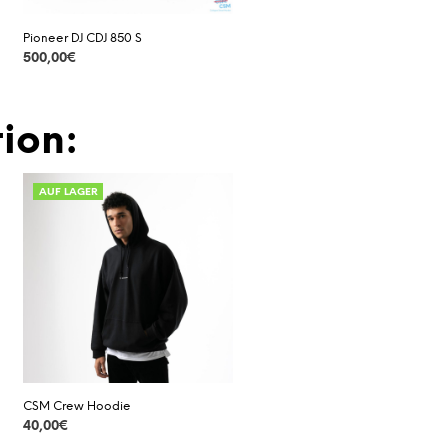
Pioneer DJ CDJ 850 S
500,00
€
DETAILS
ion:
AUF LAGER
CSM Crew Hoodie
40,00
€