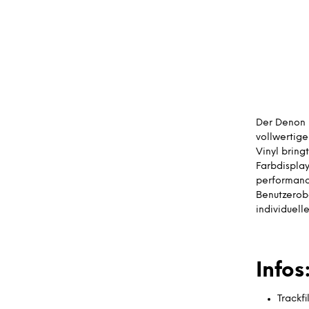
Der Denon D
vollwertige
Vinyl bring
Farbdisplay
performanc
Benutzerob
individuell
Infos
Trackfil