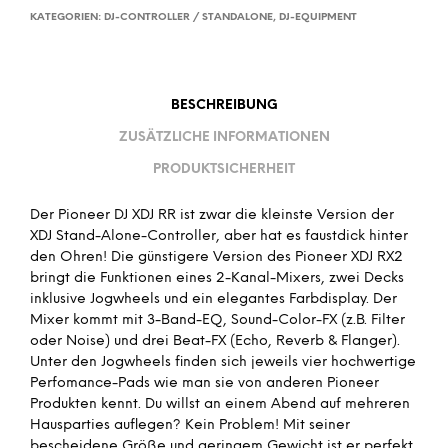
KATEGORIEN:
DJ-CONTROLLER / STANDALONE
,
DJ-EQUIPMENT
BESCHREIBUNG
ZUSÄTZLICHE INFORMATIONEN
PRODUKTSICHERHEIT
Der Pioneer DJ XDJ RR ist zwar die kleinste Version der
XDJ Stand-Alone-Controller, aber hat es faustdick hinter
den Ohren! Die günstigere Version des Pioneer XDJ RX2
bringt die Funktionen eines 2-Kanal-Mixers, zwei Decks
inklusive Jogwheels und ein elegantes Farbdisplay. Der
Mixer kommt mit 3-Band-EQ, Sound-Color-FX (z.B. Filter
oder Noise) und drei Beat-FX (Echo, Reverb & Flanger).
Unter den Jogwheels finden sich jeweils vier hochwertige
Perfomance-Pads wie man sie von anderen Pioneer
Produkten kennt. Du willst an einem Abend auf mehreren
Hausparties auflegen? Kein Problem! Mit seiner
bescheidene Größe und geringem Gewicht ist er perfekt