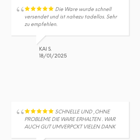
der
der
Produktseite
Prod
Die Ware wurde schnell
gewählt
gew
versendet und ist nahezu tadellos. Sehr
werden
wer
zu empfehlen.
KAI S.
18/01/2025
SCHNELLE UND ,OHNE
PROBLEME DIE WARE ERHALTEN . WAR
AUCH GUT UMVERPCKT VIELEN DANK