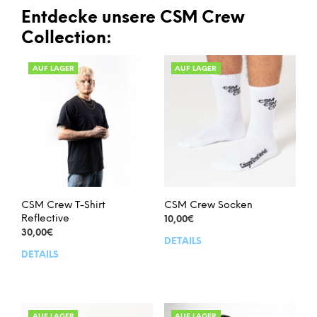
Entdecke unsere CSM Crew
Collection:
AUF LAGER
AUF LAGER
CSM Crew T-Shirt
CSM Crew Socken
Reflective
10,00
€
30,00
€
DETAILS
Dies
DETAILS
Dieses
Prod
Produkt
weis
weist
meh
mehrere
Vari
Varianten
AUF LAGER
AUF LAGER