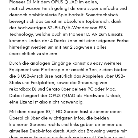
Pioneer DJ. Mit dem OPUS QUAD im edlen,
mattschwarzen Finish gelingt dir eine super einfache und
dennoch ambitionierte Spielbarkeit. Soundtechnisch
bewegt sich das Gerät im absoluten Topbereich, dank
der hochwertigen 32-Bit-D/A-Wander von ESS
Technology, welche auch im Pioneer DJ A9 zum Einsatz
kommen. Jedes der 4 Decks kann mit einer eigenen Farbe
hinterlegt werden um mit nur 2 Jogwheels alles
übersichtlich zu steuern.
Durch die analogen Eingänge kannst du easy weiteres
Equipment wie Plattenspieler anschließen, zudem bieten
die 3 USB-Anschlüsse natürlich das Abspielen über USB-
Sticks und Festplatten, sowie die Steuerung von
rekordbox DJ und Serato über deinen PC oder Mac.
Dabei fungiert der OPUS QUAD als Hardware-Unlock,
eine Lizenz ist also nicht notwendig.
Mit dem riesigen 10,1″ HD-Screen hast du immer einen
Überblick über die wichtigsten Infos, die beiden
kleineren Screens rechts und links geben dir immer die
aktuellen Deck-Infos durch. Auch das Browsing wurde mit
dem neuen Encoder nochmals verbessert! Zudem kannst