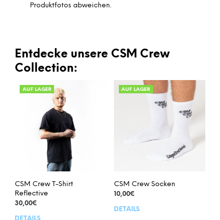
Produktfotos abweichen.
Entdecke unsere CSM Crew
Collection:
AUF LAGER
AUF LAGER
CSM Crew T-Shirt
CSM Crew Socken
Reflective
10,00
€
30,00
€
DETAILS
Dies
DETAILS
Dieses