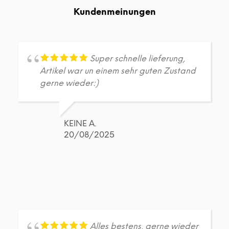
Die
Die
Kundenmeinungen
Optionen
Opt
können
kön
auf
auf
der
der
Produktseite
Prod
Super schnelle lieferung,
gewählt
gew
Artikel war un einem sehr guten Zustand
werden
wer
gerne wieder:)
KEINE A.
20/08/2025
Alles bestens, gerne wieder