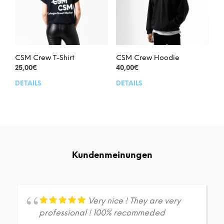
können
auf
auf
der
der
Prod
Produktseite
gew
gewählt
wer
werden
CSM Crew T-Shirt
CSM Crew Hoodie
25,00
€
40,00
€
DETAILS
DETAILS
Dieses
Dies
Produkt
Prod
weist
weis
mehrere
meh
Varianten
Vari
auf.
auf.
Die
Die
Kundenmeinungen
Optionen
Opt
können
kön
auf
auf
der
der
Produktseite
Prod
Very nice ! They are very
gewählt
gew
professional ! 100% recommeded
werden
wer