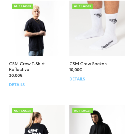
AUF LAGER
AUF LAGER
CSM Crew T-Shirt
CSM Crew Socken
Reflective
10,00
€
30,00
€
DETAILS
Dies
DETAILS
Dieses
Prod
Produkt
weis
weist
meh
mehrere
Vari
Varianten
auf.
AUF LAGER
AUF LAGER
auf.
Die
Die
Opt
Optionen
kön