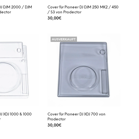
 DJ DJM 2000 / DJM
Cover für Pioneer DJ DJM 250 MK2 / 450
dector
/ S3 von Prodector
30,00
€
DETAILS
AUSVERKAUFT
DJ XDJ 1000 & 1000
Cover für Pioneer DJ XDJ 700 von
r
Prodector
30,00
€
DETAILS