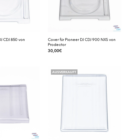
A
R
E
N
K
O
R
DJ CDJ 850 von
Cover für Pioneer DJ CDJ 900 NXS von
B
Prodector
.
30,00
€
DETAILS
AUSVERKAUFT