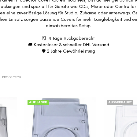
du ein Prodector Cover kaufen möchtest, bist du hier genau richti
eckungen sind speziell für Geräte wie CDJs, Mixer oder Controller 
en eine zuverlässige Lösung für Studio, Zuhause oder unterwegs. 
chen Einsatz sorgen passende Covers für mehr Langlebigkeit und ein
einsatzbereites Setup.
🗓️ 14 Tage Rückgaberecht
🚚 Kostenloser & schneller DHL Versand
🛡️ 2 Jahre Gewährleistung
PRODECTOR
AUF LAGER
AUSVERKAUFT