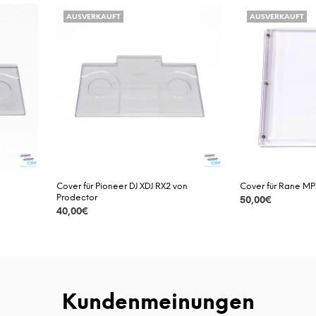
AUSVERKAUFT
AUSVERKAUFT
Cover für Pioneer DJ XDJ RX2 von
Cover für Rane MP
Prodector
50,00
€
40,00
€
DETAILS
DETAILS
Kundenmeinungen