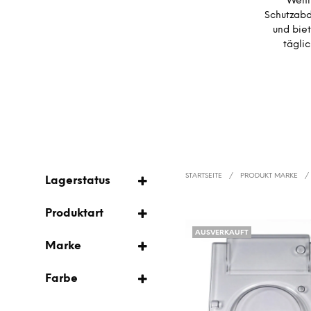
Wenn 
Schutzabd
und biet
tägli
STARTSEITE
/
PRODUKT MARKE
/
Lagerstatus
AUF LAGER
Produktart
AUSVERKAUFT
AUSVERKAUFT
COVER
Marke
FLIGHTCASE
PRODECTOR
VORBESTELLUNG
Farbe
TRANSPARENT