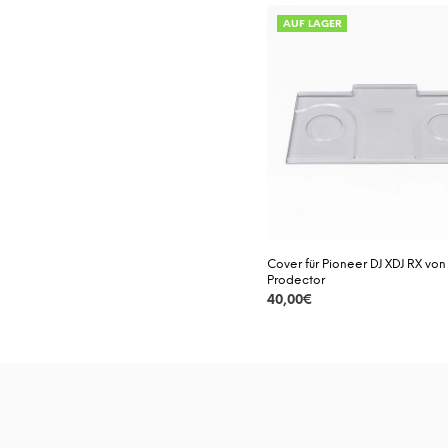
AUF LAGER
Cover für Pioneer DJ XDJ RX von
Prodector
40,00
€
DETAILS