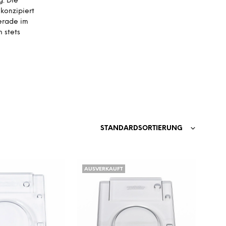
g. Die
D
konzipiert
E
Gerade im
N
 stets
S
I
C
H
K
E
I
N
E
P
STANDARDSORTIERUNG
R
O
D
U
AUSVERKAUFT
K
T
E
I
M
W