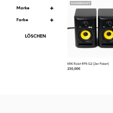
AUSVERKAUFT
AUSVERKAUFT
MONITOR
Marke
KRK
VORBESTELLUNG
Farbe
SCHWARZ
LÖSCHEN
KRK Rokit RP5 G2 (2er Paket)
230,00
€
DETAILS