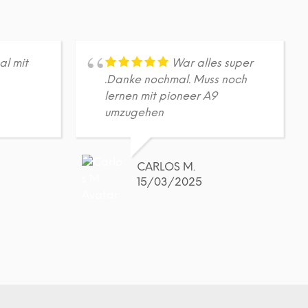
A
R
E
N
K
al mit
War alles super
O
.Danke nochmal. Muss noch
R
B
lernen mit pioneer A9
.
umzugehen
CARLOS M.
15/03/2025