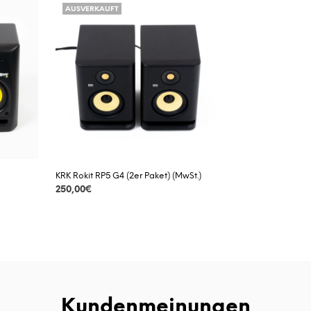
AUSVERKAUFT
KRK Rokit RP5 G4 (2er Paket) (MwSt.)
250,00
€
DETAILS
Kundenmeinungen