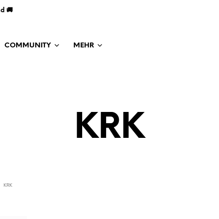
nd 🚚
COMMUNITY
MEHR
KRK
KRK