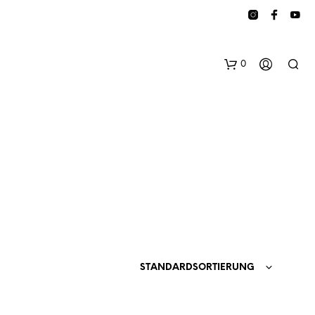
0
E
S
B
STANDARDSORTIERUNG
E
F
I
N